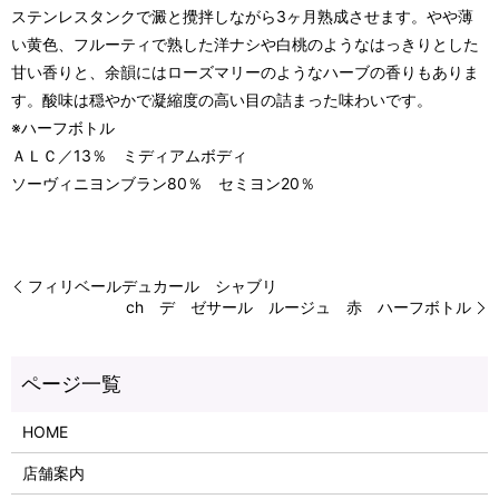
ステンレスタンクで澱と攪拌しながら3ヶ月熟成させます。やや薄
い黄色、フルーティで熟した洋ナシや白桃のようなはっきりとした
甘い香りと、余韻にはローズマリーのようなハーブの香りもありま
す。酸味は穏やかで凝縮度の高い目の詰まった味わいです。
※ハーフボトル
ＡＬＣ／13％ ミディアムボディ
ソーヴィニヨンブラン80％ セミヨン20％
フィリベールデュカール シャブリ
ch デ ゼサール ルージュ 赤 ハーフボトル
HOME
店舗案内