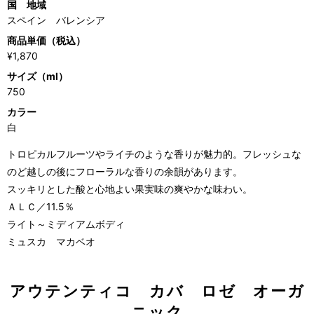
国 地域
スペイン バレンシア
商品単価（税込）
¥1,870
サイズ（ml）
750
カラー
白
トロピカルフルーツやライチのような香りが魅力的。フレッシュな
のど越しの後にフローラルな香りの余韻があります。
スッキリとした酸と心地よい果実味の爽やかな味わい。
ＡＬＣ／11.5％
ライト～ミディアムボディ
ミュスカ マカベオ
アウテンティコ カバ ロゼ オーガ
ニック