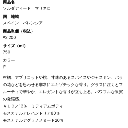
商品名
ソルダディード マリネロ
国 地域
スペイン バレンシア
商品単価（税込）
¥2,200
サイズ（ml）
750
カラー
白
柑橘、アプリコットや桃、甘味のあるスパイスやジャスミン、バラ
の花などを思わせる非常にエキゾチックな香り。グラスに注ぐとフ
ルーティで華やか、エレガントな香りが立ち上る。パワフルな果実
の凝縮感。
ＡＬＣ／12％ ミディアムボディ
モスカテルアレハンドリア80％
モスカテルデグラノメヌード20％