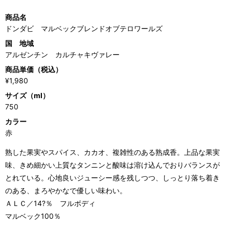
商品名
ドンダビ マルベックブレンドオブテロワールズ
国 地域
アルゼンチン カルチャキヴァレー
商品単価（税込）
¥1,980
サイズ（ml）
750
カラー
赤
熟した果実やスパイス、カカオ、複雑性のある熟成香。上品な果実
味、きめ細かい上質なタンニンと酸味は溶け込んでおりバランスが
とれている。心地良いジューシー感を残しつつ、しっとり落ち着き
のある、まろやかなで優しい味わい。
ＡＬＣ／14?％ フルボディ
マルベック100％