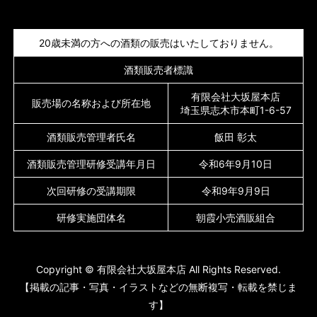
20歳未満の方への酒類の販売はいたしておりません。
酒類販売者標識
有限会社大坂屋本店
販売場の名称および所在地
埼玉県志木市本町1-6-57
酒類販売管理者氏名
飯田 彰太
酒類販売管理研修受講年月日
令和6年9月10日
次回研修の受講期限
令和9年9月9日
研修実施団体名
朝霞小売酒販組合
Copyright © 有限会社大坂屋本店 All Rights Reserved.
【掲載の記事・写真・イラストなどの無断複写・転載を禁じま
す】