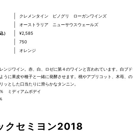
クレメンタイン ピノグリ ローガンワインズ
オーストラリア ニューサウスウェールズ
込）
¥2,585
）
750
オレンジ
レンジワイン。赤、白、ロゼに第４のワインと言われています。白ブド
ように果皮や種子と一緒に発酵させます。桃やアプリコット、木苺、の
リッとした口当たりに滑らかなタンニン。
.5％ ミディアムボデイ
％
ックセミヨン2018