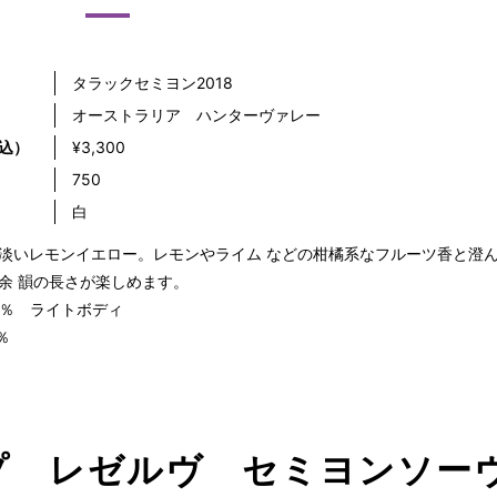
タラックセミヨン2018
オーストラリア ハンターヴァレー
込）
¥3,300
）
750
白
淡いレモンイエロー。レモンやライム などの柑橘系なフルーツ香と澄
余 韻の長さが楽しめます。
.5％ ライトボディ
％
プ レゼルヴ セミヨンソー