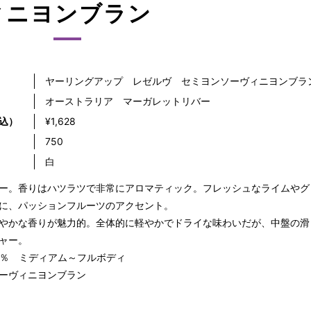
ィニヨンブラン
ヤーリングアップ レゼルヴ セミヨンソーヴィニヨンブラ
オーストラリア マーガレットリバー
込）
¥1,628
）
750
白
ー。香りはハツラツで非常にアロマティック。フレッシュなライムやグ
に、パッションフルーツのアクセント。
やかな香りが魅力的。全体的に軽やかでドライな味わいだが、中盤の滑
ャー。
.5％ ミディアム～フルボディ
ーヴィニヨンブラン