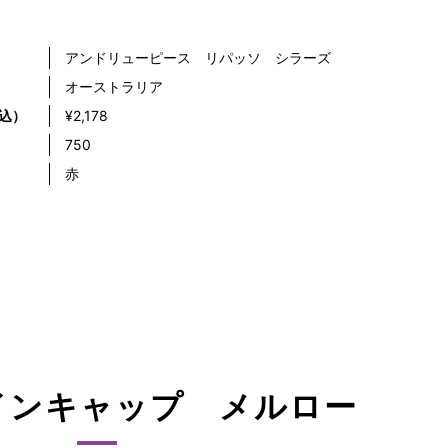
アンドリューピース リパッソ シラーズ
オーストラリア
込）
¥2,178
）
750
赤
インキャップ メルロー