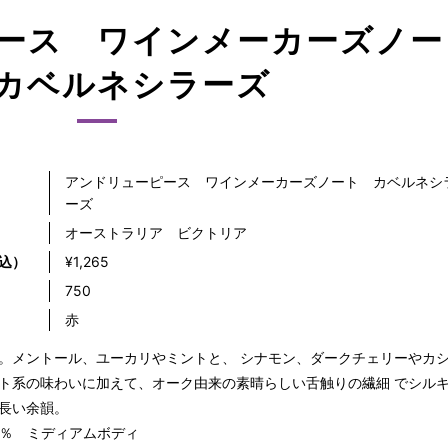
ース ワインメーカーズノー
カベルネシラーズ
アンドリューピース ワインメーカーズノート カベルネシ
ーズ
オーストラリア ビクトリア
込）
¥1,265
）
750
赤
。メントール、ユーカリやミントと、 シナモン、ダークチェリーやカ
ト系の味わいに加えて、オーク由来の素晴らしい舌触りの繊細 でシル
長い余韻。
.5％ ミディアムボディ