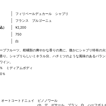
フィリベールデュカール シャブリ
フランス ブルゴーニュ
込）
¥2,200
）
750
白
ープフルーツ、柑橘類の爽やかな香りの奥に、微かにシャブリ特有の火
香り。シャブリらしいミネラル分、ハチミツのような風味のあるバラン
ワイン。
.5％ ミディアムボディ
0％
 オートコートドニュイ ピノノワール
ch デ ゼサール ブラン 白 ハーフボト