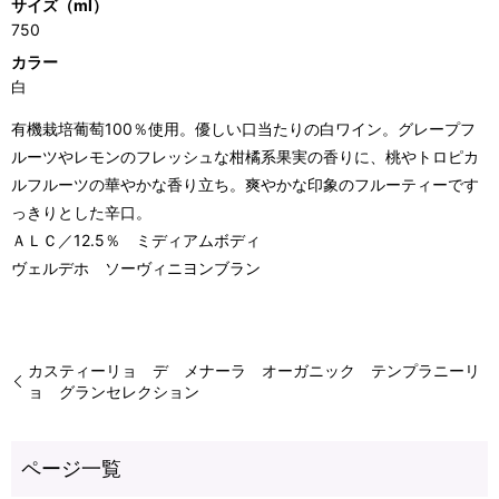
サイズ（ml）
750
カラー
白
有機栽培葡萄100％使用。優しい口当たりの白ワイン。グレープフ
ルーツやレモンのフレッシュな柑橘系果実の香りに、桃やトロピカ
ルフルーツの華やかな香り立ち。爽やかな印象のフルーティーです
っきりとした辛口。
ＡＬＣ／12.5％ ミディアムボディ
ヴェルデホ ソーヴィニヨンブラン
カスティーリョ デ メナーラ オーガニック テンプラニーリ
ョ グランセレクション