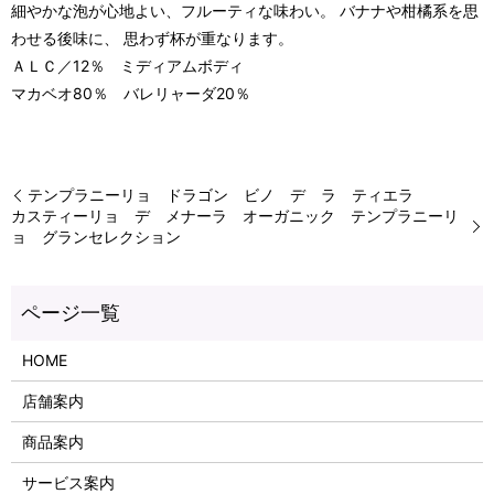
細やかな泡が心地よい、フルーティな味わい。 バナナや柑橘系を思
わせる後味に、 思わず杯が重なります。
ＡＬＣ／12％ ミディアムボディ
マカベオ80％ バレリャーダ20％
テンプラニーリョ ドラゴン ビノ デ ラ ティエラ
カスティーリョ デ メナーラ オーガニック テンプラニーリ
ョ グランセレクション
HOME
店舗案内
商品案内
サービス案内