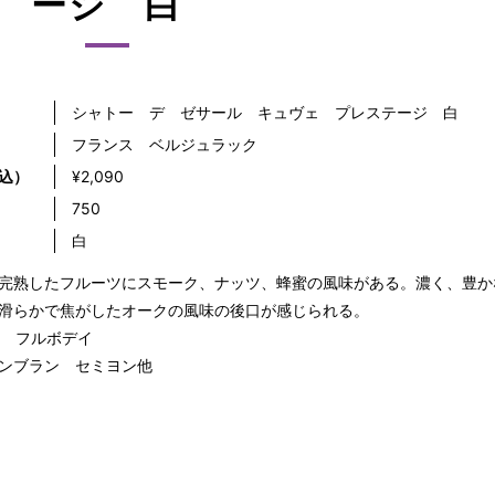
ージ 白
シャトー デ ゼサール キュヴェ プレステージ 白
フランス ベルジュラック
込）
¥2,090
）
750
白
完熟したフルーツにスモーク、ナッツ、蜂蜜の風味がある。濃く、豊か
滑らかで焦がしたオークの風味の後口が感じられる。
％ フルボデイ
ンブラン セミヨン他