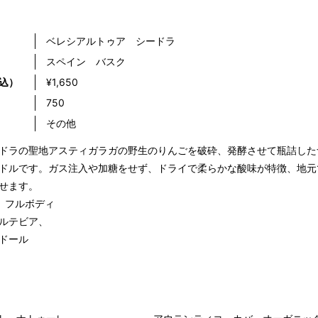
ベレシアルトゥア シードラ
スペイン バスク
込）
¥1,650
）
750
その他
ドラの聖地アスティガラガの野生のりんごを破砕、発酵させて瓶詰した
ドルです。ガス注入や加糖をせず、ドライで柔らかな酸味が特徴、地元
せます。
 フルボディ
ルテビア、
ドール