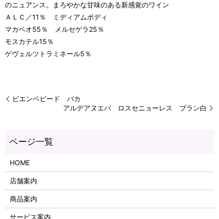
のニュアンス。まろやかな甘味のある新感覚のワイン
ＡＬＣ／11％ ミディアムボディ
マカベオ55％ メルセゲラ25％
モスカテル15％
ゲヴェルツトラミネール5％
ビエンベビード バカ
アルデアヌエバ ロスセニョーレス ブラン白
HOME
店舗案内
商品案内
サービス案内