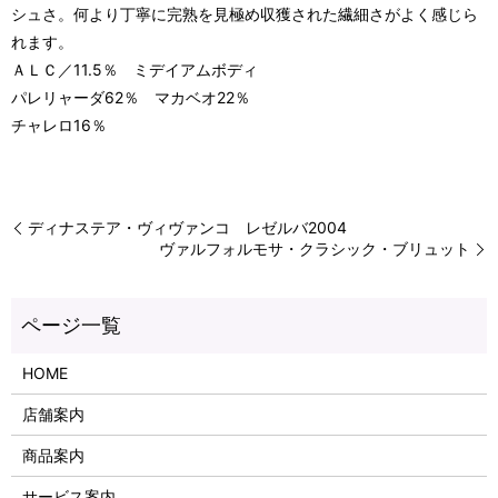
シュさ。何より丁寧に完熟を見極め収獲された繊細さがよく感じら
れます。
ＡＬＣ／11.5％ ミデイアムボディ
パレリャーダ62％ マカベオ22％
チャレロ16％
ディナステア・ヴィヴァンコ レゼルバ2004
ヴァルフォルモサ・クラシック・ブリュット
HOME
店舗案内
商品案内
サービス案内