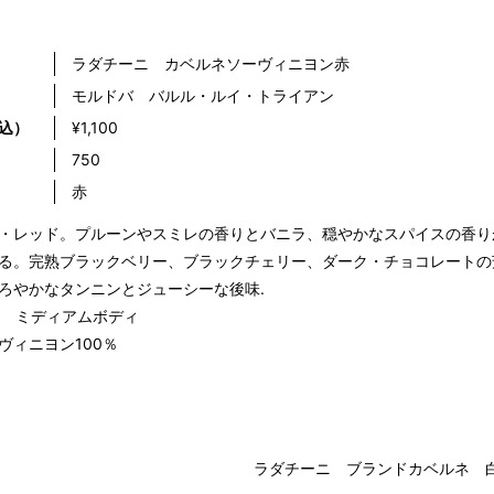
ラダチーニ カベルネソーヴィニヨン赤
モルドバ バルル・ルイ・トライアン
込）
¥1,100
）
750
赤
・レッド。プルーンやスミレの香りとバニラ、穏やかなスパイスの香り
る。完熟ブラックベリー、ブラックチェリー、ダーク・チョコレートの
ろやかなタンニンとジューシーな後味.
％ ミディアムボディ
ヴィニヨン100％
ラダチーニ ブランドカベルネ 