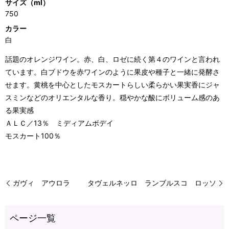
サイズ（ml）
750
カラー
白
話題のオレンジワイン。赤、白、ロゼに続く第４のワインと言われ
ています。白ブドウを赤ワインのように果皮や種子と一緒に発酵さ
せます。黄桃を中心としたモスカートらしい柔らかい果実香にジャ
スミンなどのオリエンタルな香り。穏やかな酸にボリューム感のあ
る果実感
ＡＬＣ／13％ ミディアムボデイ
モスカート100％
ガヴィ アウロラ
タヴェルネッロ ランブルスコ ロッソ