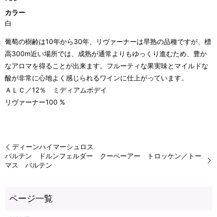
カラー
白
葡萄の樹齢は10年から30年、リヴァーナーは早熟の品種ですが、標
高300m近い場所では、成熟が通常よりもゆっくり進むため、豊か
なアロマを得ることが出来ます。フルーティな果実味とマイルドな
酸が非常に心地よく感じられるワインに仕上がっています。
ＡＬＣ／12％ ミディアムボデイ
リヴァーナー100 %
ディーンハイマーシュロス
バルテン ドルンフェルダー クーベーアー トロッケン／トー
マス バルテン