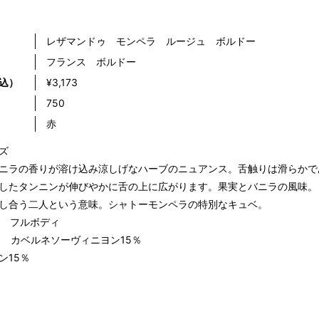
レザマンドゥ モンペラ ルージュ ボルドー
フランス ボルドー
込）
¥3,173
）
750
赤
ズ
ニラの香りが溶け込み涼しげなハーブのニュアンス。舌触りは滑らかで
したタンニンが伸びやかに舌の上に広がります。果実とバニラの風味。
し合う二人という意味。シャトーモンペラの特別なキュベ。
％ フルボディ
％ カベルネソーヴィニヨン15％
ン15％