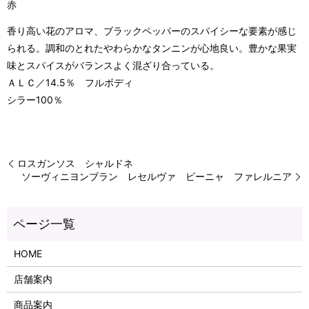
赤
香り高い花のアロマ、ブラックペッパーのスパイシーな要素が感じ
られる。調和のとれたやわらかなタンニンが心地良い。豊かな果実
味とスパイスがバランスよく混ざり合っている。
ＡＬＣ／14.5％ フルボディ
シラー100％
ロスガンソス シャルドネ
ソーヴィニヨンブラン レセルヴァ ビーニャ ファレルニア
HOME
店舗案内
商品案内