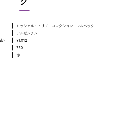
ク
ミッシェル・トリノ コレクション マルベック
アルゼンチン
込）
¥1,012
）
750
赤